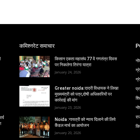
कमिश्नरेट समाचार
P
ी
किसान एकता महासंघ 77 वें गणतंत्र दिवस
नो
पर निकलेगा तिरंगा यात्रा
ग्
January 24, 2026
ग्
प्
Greater noida:दादरी विधायक ने लिखा
मुख्यमंत्री को पत्र,दोषी अधिकारियों पर
शिक
कार्रवाई की मांग
नो
January 23, 2026
रा
र्य
Noida :गायत्री को न्याय दिलाने की लिये
श
कैंडल मार्च का आयोजन
कि
January 20, 2026