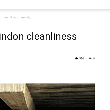
ndon cleanliness campaign
 hindon cleanliness
324
0