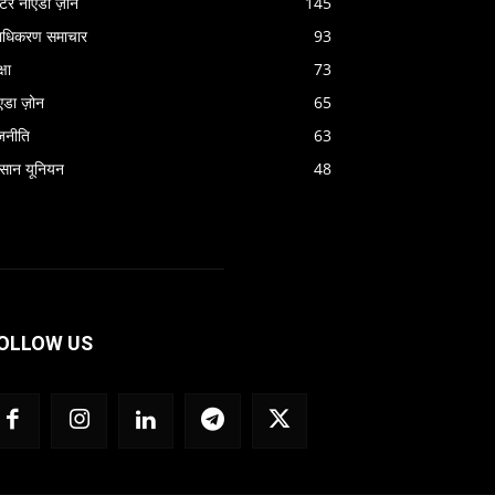
रेटर नोएडा ज़ोन
145
राधिकरण समाचार
93
्षा
73
एडा ज़ोन
65
जनीति
63
सान यूनियन
48
OLLOW US