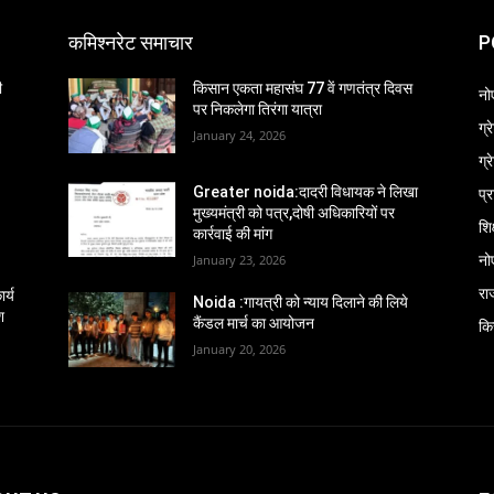
कमिश्नरेट समाचार
P
ी
किसान एकता महासंघ 77 वें गणतंत्र दिवस
नो
पर निकलेगा तिरंगा यात्रा
ग्
January 24, 2026
ग्
प्
Greater noida:दादरी विधायक ने लिखा
मुख्यमंत्री को पत्र,दोषी अधिकारियों पर
शिक
कार्रवाई की मांग
नो
January 23, 2026
रा
र्य
Noida :गायत्री को न्याय दिलाने की लिये
श
कैंडल मार्च का आयोजन
कि
January 20, 2026