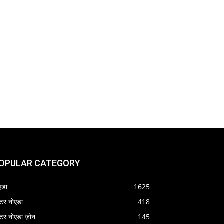
OPULAR CATEGORY
एडा
1625
रेटर नोएडा
418
रेटर नोएडा ज़ोन
145