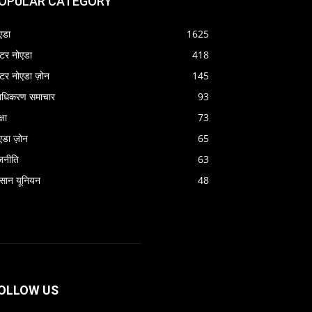
OPULAR CATEGORY
एडा
1625
रेटर नोएडा
418
रेटर नोएडा ज़ोन
145
राधिकरण समाचार
93
्षा
73
एडा ज़ोन
65
जनीति
63
सान यूनियन
48
OLLOW US