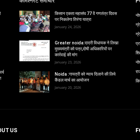
कमिश्नरेट समाचार
P
ी
किसान एकता महासंघ 77 वें गणतंत्र दिवस
नो
पर निकलेगा तिरंगा यात्रा
ग्
January 24, 2026
ग्
प्
Greater noida:दादरी विधायक ने लिखा
मुख्यमंत्री को पत्र,दोषी अधिकारियों पर
शिक
कार्रवाई की मांग
नो
January 23, 2026
रा
र्य
Noida :गायत्री को न्याय दिलाने की लिये
श
कैंडल मार्च का आयोजन
कि
January 20, 2026
OUT US
F