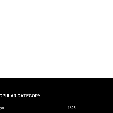
OPULAR CATEGORY
एडा
1625