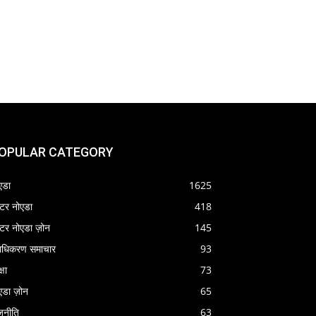
OPULAR CATEGORY
एडा
1625
रेटर नोएडा
418
रेटर नोएडा ज़ोन
145
राधिकरण समाचार
93
्षा
73
एडा ज़ोन
65
जनीति
63