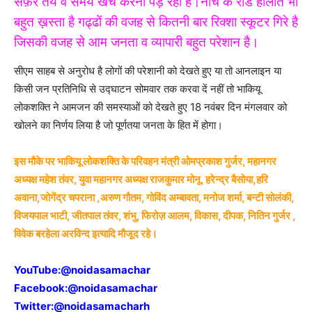
सफ़र तय व समय खर्च करना पड़ रहा है।नीचे के रोड हालात भी
बहुत ख़स्ता है गढ्ढों की वजह से कितनी बार रिक्शा स्कूटर गिरे है
जिसकी वजह से आम जनता व व्यापारी बहुत परेशान है।
सीएम साहब से अनुरोध है लोगों की परेशानी को देखते हुए या तो आनलाइन या
किसी जन प्रतिनिधि से उद्घाटन सोमवार तक करवा दें नहीं तो भाकियू
लोकशक्ति ने आमजन की समस्याओं को देखते हुए 18 नवंबर दिन मंगलवार को
खोलने का निर्णय लिया है जो पूर्णतया जनता के हित में होगा।
इस मौके पर भाकियू लोकशक्ति के परिवहन मंत्री ओमप्रकाश गुर्जर, महानगर
अध्यक्ष महेश तंवर, युवा महानगर अध्यक्ष राजकुमार मोनू, हरेन्द्र बैसोया,हरि
अवाना,जोगेंद्र चपराना ,अरुण गौतम, गोविंद अम्बावता, मनोज शर्मा, बन्टी सोलंकी,
विजयपाल भाटी, जीतपाल तंवर, शंभु, फिरोज़ आलम, विकास, दीपक, नितिन गुर्जर ,
विवेक बरहेला अरविन्द इत्यादि मौजूद रहे।
YouTube:
@noidasamachar
Facebook:
@noidasamachar
Twitter:
@noidasamacharh