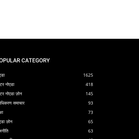
OPULAR CATEGORY
एडा
1625
रेटर नोएडा
418
रेटर नोएडा ज़ोन
145
राधिकरण समाचार
93
्षा
73
एडा ज़ोन
65
जनीति
63