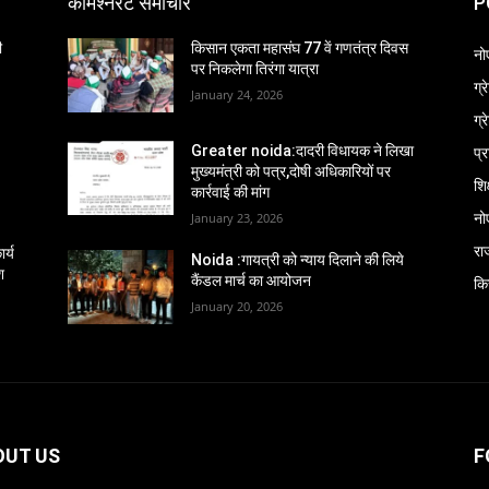
कमिश्नरेट समाचार
P
ी
किसान एकता महासंघ 77 वें गणतंत्र दिवस
नो
पर निकलेगा तिरंगा यात्रा
ग्
January 24, 2026
ग्
प्
Greater noida:दादरी विधायक ने लिखा
मुख्यमंत्री को पत्र,दोषी अधिकारियों पर
शिक
कार्रवाई की मांग
नो
January 23, 2026
रा
र्य
Noida :गायत्री को न्याय दिलाने की लिये
श
कैंडल मार्च का आयोजन
कि
January 20, 2026
OUT US
F