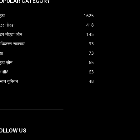
OPULAR CATEGORY
एडा
1625
रेटर नोएडा
418
रेटर नोएडा ज़ोन
145
राधिकरण समाचार
93
्षा
73
एडा ज़ोन
65
जनीति
63
सान यूनियन
48
OLLOW US