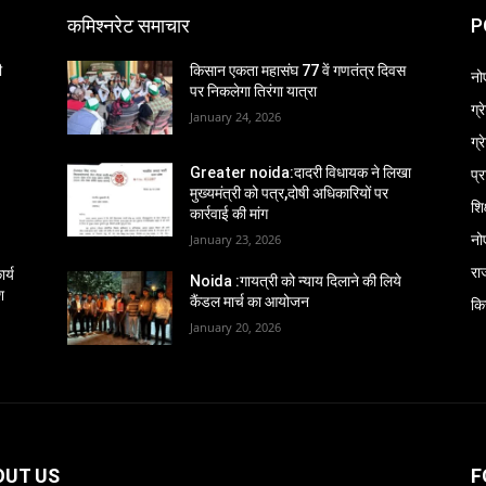
कमिश्नरेट समाचार
P
ी
किसान एकता महासंघ 77 वें गणतंत्र दिवस
नो
पर निकलेगा तिरंगा यात्रा
ग्
January 24, 2026
ग्
प्
Greater noida:दादरी विधायक ने लिखा
मुख्यमंत्री को पत्र,दोषी अधिकारियों पर
शिक
कार्रवाई की मांग
नो
January 23, 2026
रा
र्य
Noida :गायत्री को न्याय दिलाने की लिये
श
कैंडल मार्च का आयोजन
कि
January 20, 2026
OUT US
F