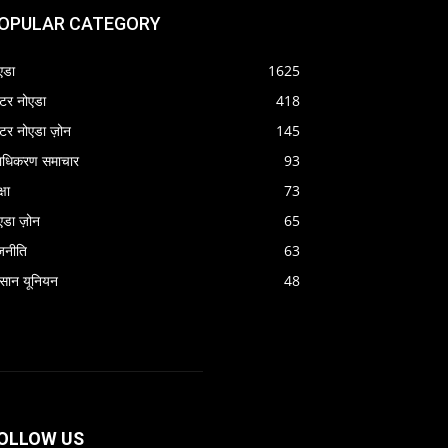
OPULAR CATEGORY
एडा
1625
रेटर नोएडा
418
रेटर नोएडा ज़ोन
145
राधिकरण समाचार
93
्षा
73
एडा ज़ोन
65
जनीति
63
सान यूनियन
48
OLLOW US