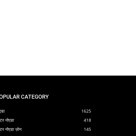
OPULAR CATEGORY
एडा
1625
रेटर नोएडा
418
रेटर नोएडा ज़ोन
145