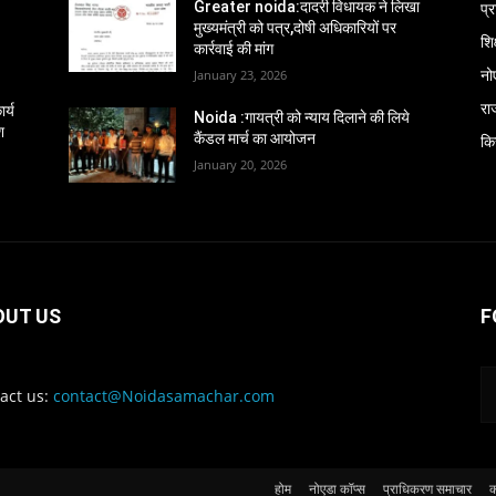
प्
Greater noida:दादरी विधायक ने लिखा
मुख्यमंत्री को पत्र,दोषी अधिकारियों पर
शिक
कार्रवाई की मांग
नो
January 23, 2026
रा
र्य
Noida :गायत्री को न्याय दिलाने की लिये
श
कैंडल मार्च का आयोजन
कि
January 20, 2026
OUT US
F
act us:
contact@Noidasamachar.com
होम
नोएडा कॉप्स
प्राधिकरण समाचार
क