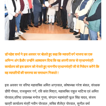
डॉ महेश शर्मा ने इस अवसर पर बोलते हुए कहा कि व्यापारी वर्ग भाजपा का एक
अभिन्न अंग हैऔर उन्होंने आश्वासन दिया कि वह अपनी तरफ से प्रधानमंत्री
कार्यालय को इस ज्ञापन को भेजते हुए माननीय प्रधानमंत्री जी से निवेदन करेंगे कि
वह व्यापारियों की समस्या का समाधान निकाले !
इस अवसर पर वरिष्ठ महासचिव अमित अग्रवाल, कोषाध्यक्ष नरेश बंसल, संरक्षक
डीपी गोयल, राजकुमार गर्ग, रवि कांत मिश्रा, महासचिव राहुल भाटिया एवं अमित
पोरवाल,वरिष्ठ उपाध्यक्ष मनोज गुप्ता, संगठन महामंत्री फूल सिंह यादव, संजय
खत्री कार्यालय मंत्री नवीन पोरवाल ,सचिव शैलेंद्र पोरवाल, सुनील वर्मा