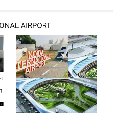
IONAL AIRPORT
ाण
ा
0