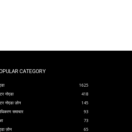
OPULAR CATEGORY
एडा
1625
रेटर नोएडा
418
रेटर नोएडा ज़ोन
145
राधिकरण समाचार
93
्षा
73
एडा ज़ोन
65