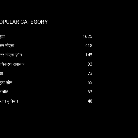
OPULAR CATEGORY
एडा
1625
रेटर नोएडा
418
रेटर नोएडा ज़ोन
145
राधिकरण समाचार
93
्षा
73
एडा ज़ोन
65
जनीति
63
सान यूनियन
48