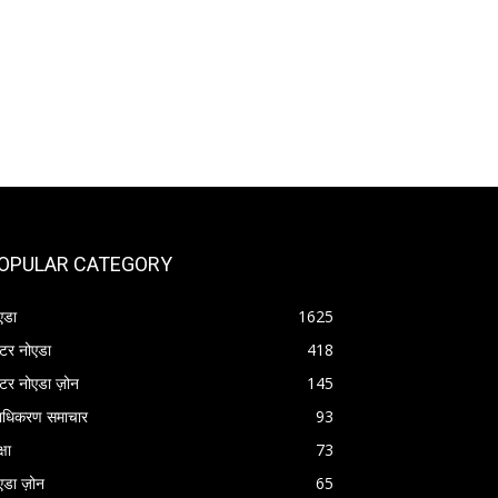
OPULAR CATEGORY
एडा
1625
रेटर नोएडा
418
रेटर नोएडा ज़ोन
145
राधिकरण समाचार
93
्षा
73
एडा ज़ोन
65