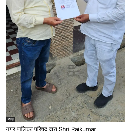
नोएडा
नगर पालिका परिषद द्वारा Shri Rajkumar