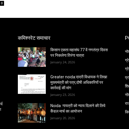
0
कमिश्नरेट समाचार
P
किसान एकता महासंघ 77 वें गणतंत्र दिवस
नो
पर निकलेगा तिरंगा यात्रा
ग्
January 24, 2026
ग्
प्
Greater noida:दादरी विधायक ने लिखा
मुख्यमंत्री को पत्र,दोषी अधिकारियों पर
शिक
कार्रवाई की मांग
नो
January 23, 2026
रा
्य
Noida :गायत्री को न्याय दिलाने की लिये
श
कैंडल मार्च का आयोजन
कि
January 20, 2026