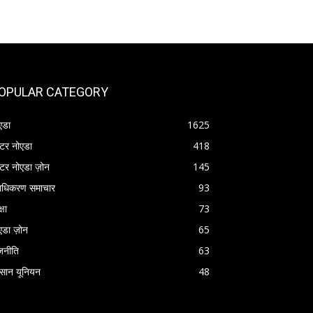
OPULAR CATEGORY
एडा
1625
रेटर नोएडा
418
रेटर नोएडा ज़ोन
145
राधिकरण समाचार
93
्षा
73
एडा ज़ोन
65
जनीति
63
सान यूनियन
48