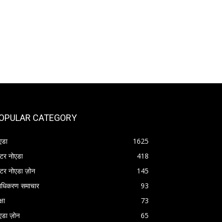
OPULAR CATEGORY
एडा
1625
रेटर नोएडा
418
रेटर नोएडा ज़ोन
145
राधिकरण समाचार
93
्षा
73
एडा ज़ोन
65