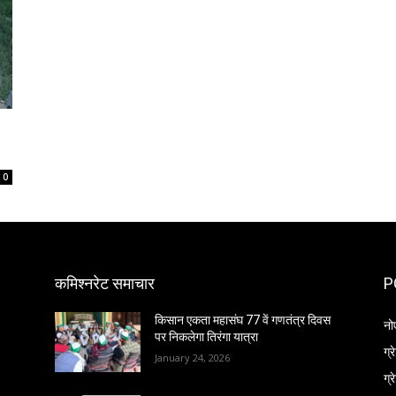
0
कमिश्नरेट समाचार
P
किसान एकता महासंघ 77 वें गणतंत्र दिवस
नो
पर निकलेगा तिरंगा यात्रा
ग्
January 24, 2026
ग्