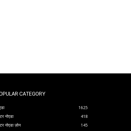
OPULAR CATEGORY
एडा
1625
रेटर नोएडा
418
रेटर नोएडा ज़ोन
145