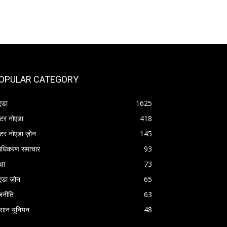
OPULAR CATEGORY
एडा
1625
रेटर नोएडा
418
रेटर नोएडा ज़ोन
145
राधिकरण समाचार
93
्षा
73
एडा ज़ोन
65
जनीति
63
सान यूनियन
48