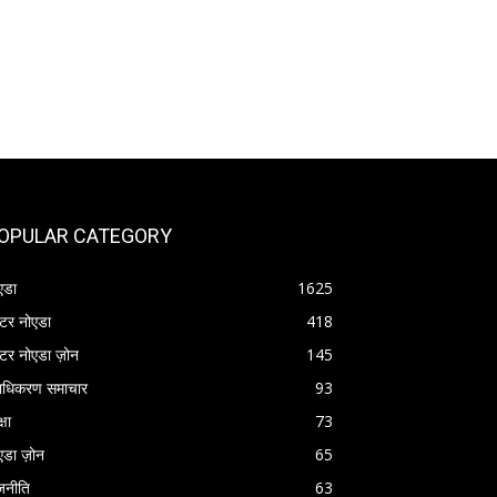
OPULAR CATEGORY
एडा
1625
रेटर नोएडा
418
रेटर नोएडा ज़ोन
145
राधिकरण समाचार
93
्षा
73
एडा ज़ोन
65
जनीति
63