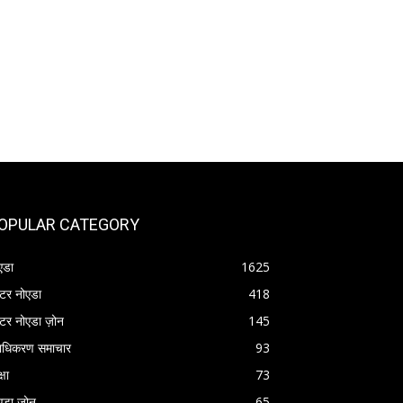
OPULAR CATEGORY
एडा
1625
रेटर नोएडा
418
रेटर नोएडा ज़ोन
145
राधिकरण समाचार
93
्षा
73
एडा ज़ोन
65