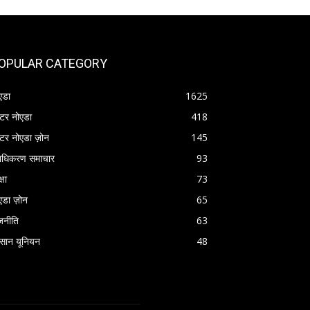
OPULAR CATEGORY
एडा
1625
रेटर नोएडा
418
रेटर नोएडा ज़ोन
145
राधिकरण समाचार
93
्षा
73
एडा ज़ोन
65
जनीति
63
सान यूनियन
48