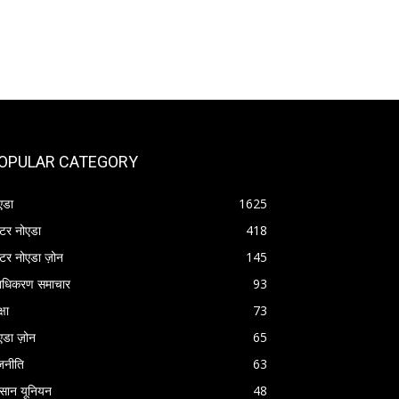
OPULAR CATEGORY
एडा
1625
रेटर नोएडा
418
रेटर नोएडा ज़ोन
145
राधिकरण समाचार
93
्षा
73
एडा ज़ोन
65
जनीति
63
सान यूनियन
48