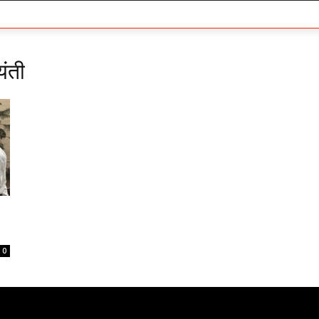
ंती
0