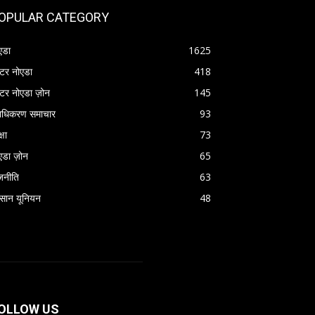
OPULAR CATEGORY
एडा
1625
रेटर नोएडा
418
रेटर नोएडा ज़ोन
145
राधिकरण समाचार
93
्षा
73
एडा ज़ोन
65
जनीति
63
सान यूनियन
48
OLLOW US