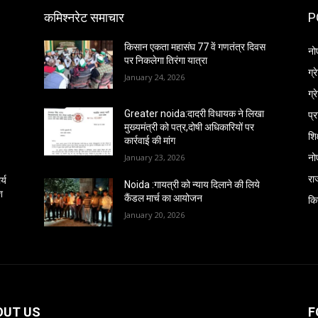
कमिश्नरेट समाचार
P
किसान एकता महासंघ 77 वें गणतंत्र दिवस
नो
पर निकलेगा तिरंगा यात्रा
ग्
January 24, 2026
ग्
प्
Greater noida:दादरी विधायक ने लिखा
मुख्यमंत्री को पत्र,दोषी अधिकारियों पर
शिक
कार्रवाई की मांग
नो
January 23, 2026
रा
्य
Noida :गायत्री को न्याय दिलाने की लिये
श
कैंडल मार्च का आयोजन
कि
January 20, 2026
OUT US
F