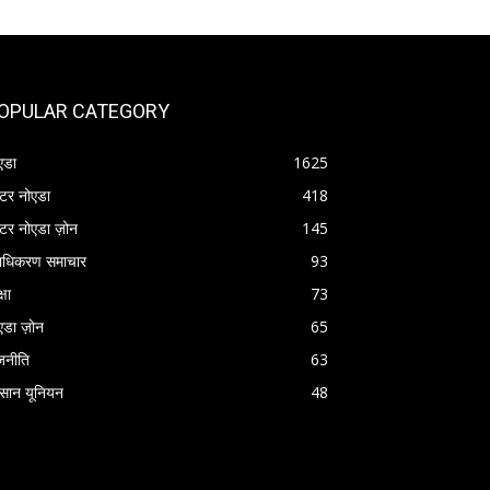
OPULAR CATEGORY
एडा
1625
रेटर नोएडा
418
रेटर नोएडा ज़ोन
145
राधिकरण समाचार
93
्षा
73
एडा ज़ोन
65
जनीति
63
सान यूनियन
48