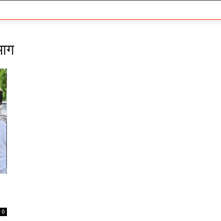
भाग
0