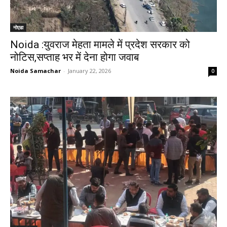
नोएडा
Noida :युवराज मेहता मामले में प्रदेश सरकार को
नोटिस,सप्ताह भर में देना होगा जवाब
Noida Samachar
-
January 22, 2026
0